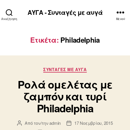
ΑΥΓΑ - Συνταγές με αυγά
Αναζήτηση
Μενού
Ετικέτα:
Philadelphia
Κατηγορίες
ΣΥΝΤΑΓΈΣ ΜΕ ΑΥΓΆ
Ρολά ομελέτας με
ζαμπόν και τυρί
Philadelphia
Από τον/την
admin
17 Νοεμβρίου, 2015
Συντάκτης
Ημ.
άρθρου
δημοσίευσης