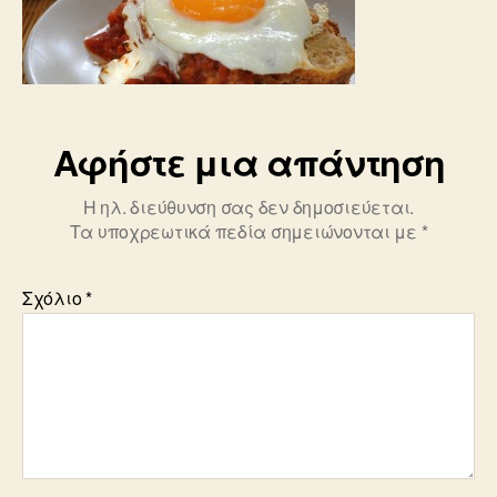
ntomatas-
kai-
giaoyrti-
total
Αφήστε μια απάντηση
Η ηλ. διεύθυνση σας δεν δημοσιεύεται.
Τα υποχρεωτικά πεδία σημειώνονται με
*
Σχόλιο
*