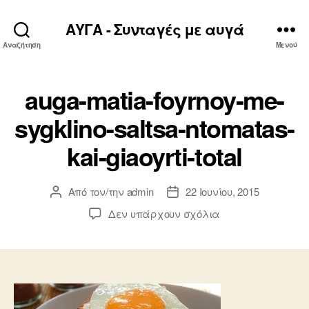
ΑΥΓΑ - Συνταγές με αυγά
Αναζήτηση
Μενού
auga-matia-foyrnoy-me-
sygklino-saltsa-ntomatas-
kai-giaoyrti-total
Από τον/την
admin
22 Ιουνίου, 2015
Συντάκτης
Ημ.
άρθρου
δημοσίευσης
στο
Δεν υπάρχουν σχόλια
auga-
matia-
foyrnoy-
me-
sygklino-
saltsa-