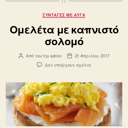
Κατηγορίες
ΣΥΝΤΑΓΈΣ ΜΕ ΑΥΓΆ
Ομελέτα με καπνιστό
σολομό
Από τον/την
admin
21 Απριλίου, 2017
Συντάκτης
Ημ.
άρθρου
δημοσίευσης
στο
Δεν υπάρχουν σχόλια
Ομελέτα
με
καπνιστό
σολομό