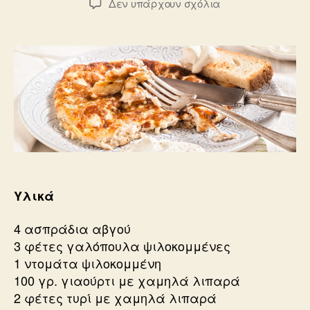
στο
Δεν υπάρχουν σχόλια
Ομελέτα
με
ασπράδια,
γαλοπούλα
και
γιαούρτι
Υλικά
4 ασπράδια αβγού
3 φέτες γαλόπουλα ψιλοκομμένες
1 ντομάτα ψιλοκομμένη
100 γρ. γιαούρτι με χαμηλά λιπαρά
2 φέτες τυρί με χαμηλά λιπαρά