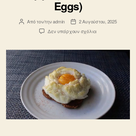
Eggs)
Από τον/την
admin
2 Αυγούστου, 2025
Συντάκτης
Ημ.
άρθρου
δημοσίευσης
στο
Δεν υπάρχουν σχόλια
Αυγά
Αφράτα
με
Παρμεζάνα
(Cloud
Eggs)