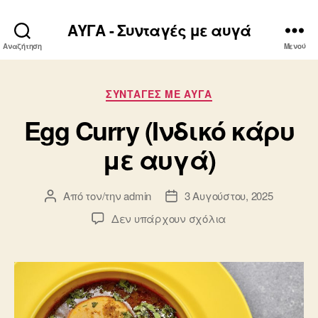
ΑΥΓΑ - Συνταγές με αυγά
Αναζήτηση
Μενού
Κατηγορίες
ΣΥΝΤΑΓΈΣ ΜΕ ΑΥΓΆ
Egg Curry (Ινδικό κάρυ
με αυγά)
Από τον/την
admin
3 Αυγούστου, 2025
Συντάκτης
Ημ.
άρθρου
δημοσίευσης
στο
Δεν υπάρχουν σχόλια
Egg
Curry
(Ινδικό
κάρυ
με
αυγά)