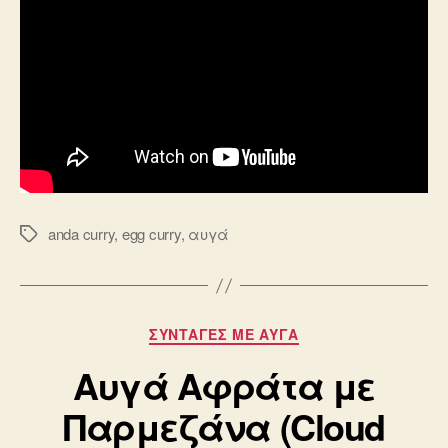
anda curry
,
egg curry
,
αυγά
Ετικέτες
Κατηγορίες
ΣΥΝΤΑΓΈΣ ΜΕ ΑΥΓΆ
Αυγά Αφράτα με
Παρμεζάνα (Cloud