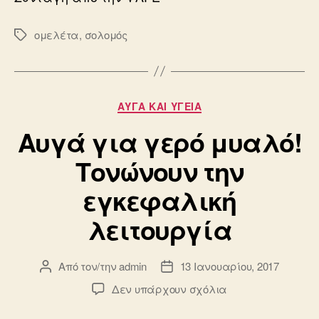
ομελέτα
,
σολομός
Ετικέτες
Κατηγορίες
ΑΥΓΆ ΚΑΙ ΥΓΕΊΑ
Αυγά για γερό μυαλό!
Τονώνουν την
εγκεφαλική
λειτουργία
Από τον/την
admin
13 Ιανουαρίου, 2017
Συντάκτης
Ημ.
άρθρου
δημοσίευσης
στο
Δεν υπάρχουν σχόλια
Αυγά