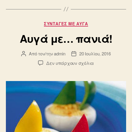
Κατηγορίες
ΣΥΝΤΑΓΈΣ ΜΕ ΑΥΓΆ
Αυγά με… πανιά!
Από τον/την
admin
20 Ιουλίου, 2016
Συντάκτης
Ημ.
άρθρου
δημοσίευσης
στο
Δεν υπάρχουν σχόλια
Αυγά
με…
πανιά!