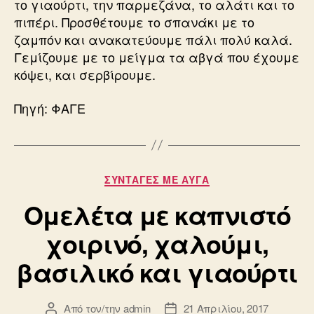
το γιαούρτι, την παρμεζάνα, το αλάτι και το
πιπέρι. Προσθέτουμε το σπανάκι με το
ζαμπόν και ανακατεύουμε πάλι πολύ καλά.
Γεμίζουμε με το μείγμα τα αβγά που έχουμε
κόψει, και σερβίρουμε.
Πηγή: ΦΑΓΕ
Κατηγορίες
ΣΥΝΤΑΓΈΣ ΜΕ ΑΥΓΆ
Ομελέτα με καπνιστό
χοιρινό, χαλούμι,
βασιλικό και γιαούρτι
Από τον/την
admin
21 Απριλίου, 2017
Συντάκτης
Ημ.