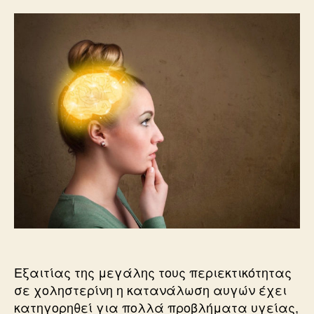
για
γερό
μυαλό!
Τονώνουν
την
εγκεφαλική
λειτουργία
Εξαιτίας της μεγάλης τους περιεκτικότητας
σε χοληστερίνη η κατανάλωση αυγών έχει
κατηγορηθεί για πολλά προβλήματα υγείας,