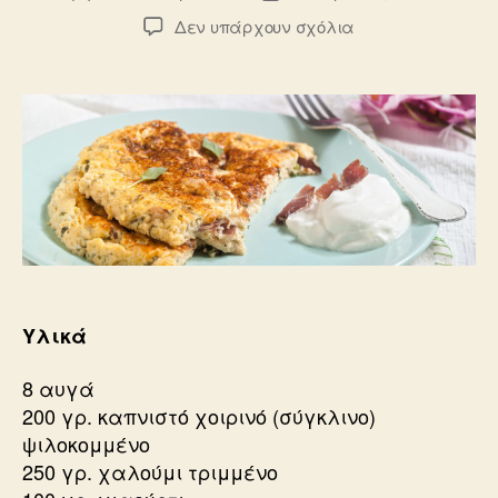
άρθρου
δημοσίευσης
στο
Δεν υπάρχουν σχόλια
Ομελέτα
με
καπνιστό
χοιρινό,
χαλούμι,
βασιλικό
και
γιαούρτι
Υλικά
8 αυγά
200 γρ. καπνιστό χοιρινό (σύγκλινο)
ψιλοκομμένο
250 γρ. χαλούμι τριμμένο