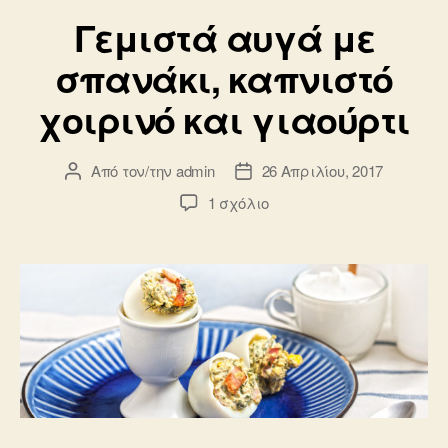
Γεμιστά αυγά με
σπανάκι, καπνιστό
χοιρινό και γιαούρτι
Από τον/την
admin
26 Απριλίου, 2017
Συντάκτης
Ημ.
άρθρου
δημοσίευσης
στο
1 σχόλιο
Γεμιστά
αυγά
με
σπανάκι,
καπνιστό
χοιρινό
και
γιαούρτι