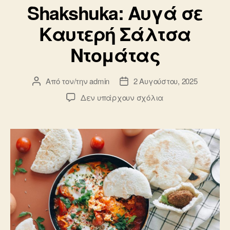
Shakshuka: Αυγά σε
Καυτερή Σάλτσα
Ντομάτας
Από τον/την
admin
2 Αυγούστου, 2025
Συντάκτης
Ημ.
άρθρου
δημοσίευσης
στο
Δεν υπάρχουν σχόλια
Shakshuka:
Αυγά
σε
Καυτερή
Σάλτσα
Ντομάτας