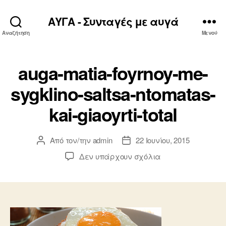
ΑΥΓΑ - Συνταγές με αυγά
Αναζήτηση
Μενού
auga-matia-foyrnoy-me-
sygklino-saltsa-ntomatas-
kai-giaoyrti-total
Από τον/την
admin
22 Ιουνίου, 2015
Συντάκτης
Ημ.
άρθρου
δημοσίευσης
στο
Δεν υπάρχουν σχόλια
auga-
matia-
foyrnoy-
me-
sygklino-
saltsa-