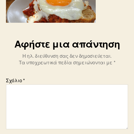
ntomatas-
kai-
giaoyrti-
total
Αφήστε μια απάντηση
Η ηλ. διεύθυνση σας δεν δημοσιεύεται.
Τα υποχρεωτικά πεδία σημειώνονται με
*
Σχόλιο
*