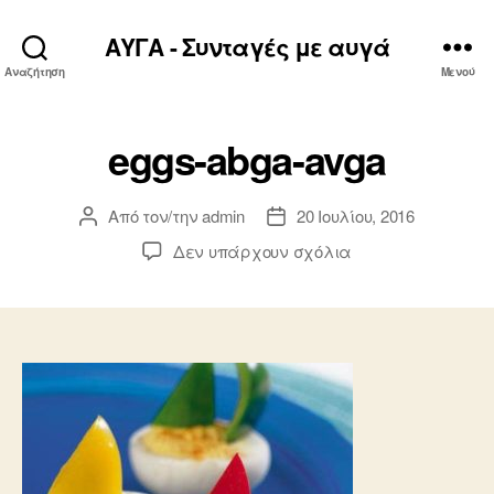
ΑΥΓΑ - Συνταγές με αυγά
Αναζήτηση
Μενού
eggs-abga-avga
Από τον/την
admin
20 Ιουλίου, 2016
Συντάκτης
Ημ.
άρθρου
δημοσίευσης
στο
Δεν υπάρχουν σχόλια
eggs-
abga-
avga