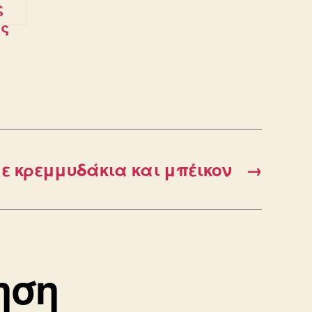
ς
ές
ά
ε κρεμμυδάκια και μπέικον
→
ηση