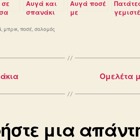
 σε
Αυγά και
Αυγά ποσέ
Πατάτε
σα
σπανάκι
με
γεμιστ
άτας
σε
χαβιάρι
με αυγ
φορμάκια
ά
,
μπρικ
,
ποσέ
,
σολομός
ς
μάκια
Ομελέτα μ
ήστε μια απάντ