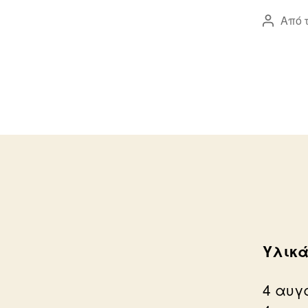
Από 
Συντάκ
άρθρου
Υλικά
4 αυγ