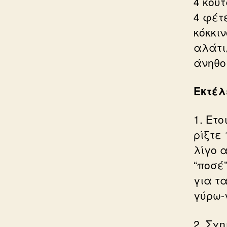
4 κου
4 φέτ
κόκκιν
αλάτι,
άνηθο
Εκτέλ
1. Ετ
ρίξτε 
λίγο 
“ποσέ
για τ
γύρω-
2. Σχ