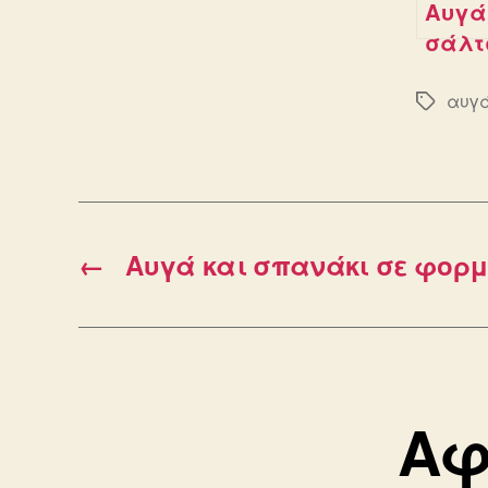
Αυγά
σάλτ
ντομ
αυγ
Ετικέτε
←
Αυγά και σπανάκι σε φορ
Αφ