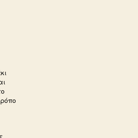
κι
αι
το
τρόπο
ε