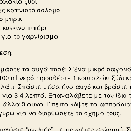
ταλάκια ξύδι
ες καπνιστό σολομό
ο μπρικ
 κόκκινο πιπέρι
 για το γαρνίρισμα
εση
:
οιμάστε τα αυγά ποσέ: Σ’ένα μικρό σαγανά
100 ml νερό, προσθέστε 1 κουταλάκι ξύδι κ
αλάτι. Σπάστε μέσα ένα αυγό και βράστε 
” για 3-4 λεπτά. Επαναλάβετε με τον ίδιο 
α άλλα 3 αυγά. Έπειτα κόψτε τα ασπράδια
γύρω για να διορθώσετε το σχήμα τους.
ηματίστε “φωλιές” με τις φέτες σολομού. Σ