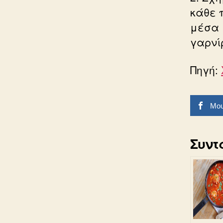
κάθε 
μέσα 1
γαρνί
Πηγή:
Μου
Συντ