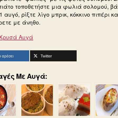
πιάτο τοποθετήστε μια φωλιά σολομού, β
 αυγό, ρίξτε λίγο μπρικ, κόκκινο πιπέρι κα
ρετε με άνηθο.
Χρυσά Αυγά
 αρέσει
Twitter
αγές Με Αυγά: