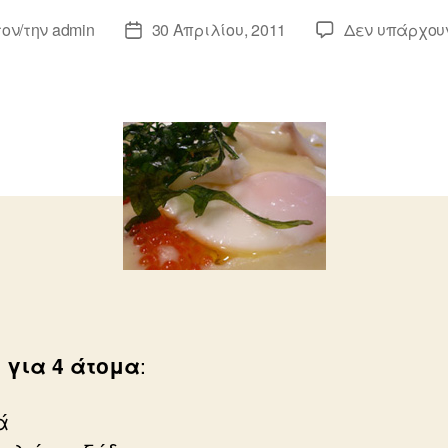
τον/την
admin
30 Απριλίου, 2011
Δεν υπάρχου
της
Ημ.
δημοσίευσης
 για 4 άτομα
:
ά