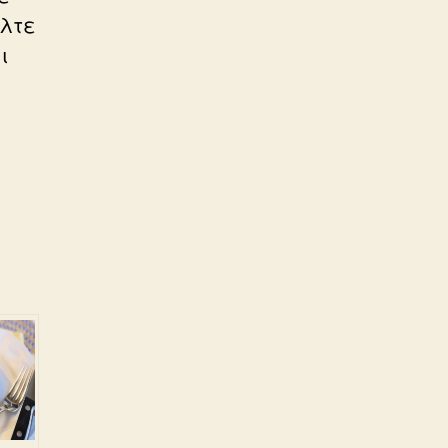
άλτε
ι