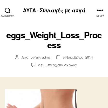
ΑΥΓΑ - Συνταγές με αυγά
Αναζήτηση
Μενού
eggs_Weight_Loss_Proc
ess
Από τον/την
admin
3 Νοεμβρίου, 2014
Συντάκτης
Ημ.
άρθρου
δημοσίευσης
στο
Δεν υπάρχουν σχόλια
eggs_Weight_Loss_