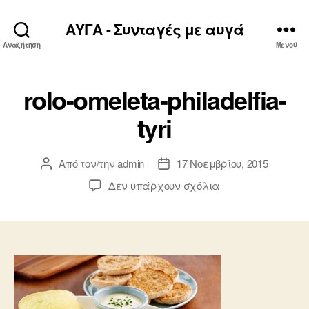
ΑΥΓΑ - Συνταγές με αυγά
Αναζήτηση
Μενού
rolo-omeleta-philadelfia-
tyri
Από τον/την
admin
17 Νοεμβρίου, 2015
Συντάκτης
Ημ.
άρθρου
δημοσίευσης
στο
Δεν υπάρχουν σχόλια
rolo-
omeleta-
philadelfia-
tyri