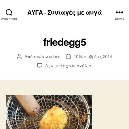
ΑΥΓΑ - Συνταγές με αυγά
Αναζήτηση
Μενού
friedegg5
Από τον/την
admin
10 Νοεμβρίου, 2014
Συντάκτης
Ημ.
άρθρου
δημοσίευσης
στο
Δεν υπάρχουν σχόλια
friedegg5