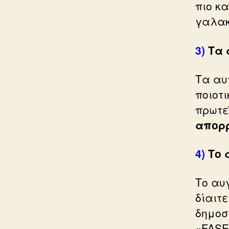
πιο κ
γαλακ
3)
Τα 
Τα αυ
ποιοτ
πρωτε
απορ
4)
Το 
Το αυ
δίαιτ
δημοσ
«FASE