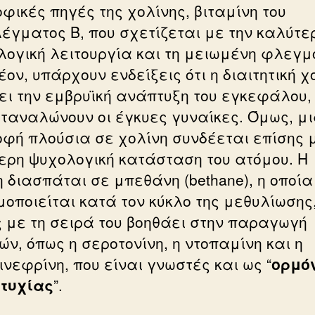
φικές πηγές της χολίνης, βιταμίνη του
έγματος Β, που σχετίζεται με την καλύτε
λογική λειτουργία και τη μειωμένη φλεγμ
ον, υπάρχουν ενδείξεις ότι η διαιτητική χ
ει την εμβρυϊκή ανάπτυξη του εγκεφάλου,
αταναλώνουν οι έγκυες γυναίκες. Όμως, μ
οφή πλούσια σε χολίνη συνδέεται επίσης 
ερη ψυχολογική κατάσταση του ατόμου. Η
η διασπάται σε μπεθάνη (bethane), η οποία
μοποιείται κατά τον κύκλο της μεθυλίωσης,
ς με τη σειρά του βοηθάει στην παραγωγή
ών, όπως η σεροτονίνη, η ντοπαμίνη και η
ινεφρίνη, που είναι γνωστές και ως “
ορμό
υτυχίας
”.