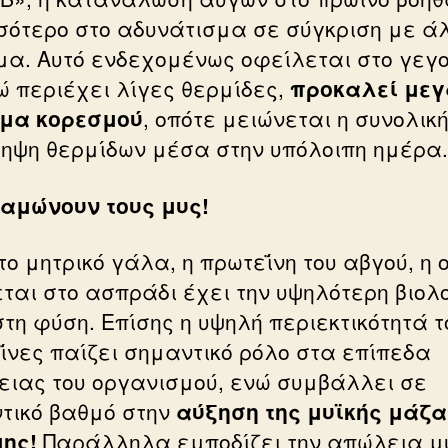
σότερο στο αδυνάτισμα σε σύγκριση με ά
μα. Αυτό ενδεχομένως οφείλεται στο γεγ
νώ περιέχει λίγες θερμίδες,
προκαλεί με
μα κορεσμού
, οπότε μειώνεται η συνολικ
ηψη θερμίδων μέσα στην υπόλοιπη ημέρα.
αμώνουν τους μυς!
το μητρικό γάλα, η πρωτεΐνη του αβγού, η 
εται στο ασπράδι έχει την υψηλότερη βιολ
στη φύση. Επίσης η υψηλή περιεκτικότητά τ
ΐνες παίζει σημαντικό ρόλο στα επίπεδα
ειας του οργανισμού, ενώ συμβάλλει σε
τικό βαθμό στην
αύξηση της μυϊκής μάζα
ης!
Παράλληλα εμποδίζει την απώλεια μ