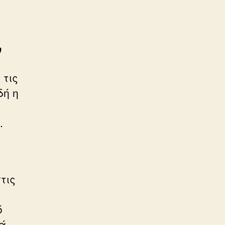
ν
 τις
δή η
.
τις
ό
θά