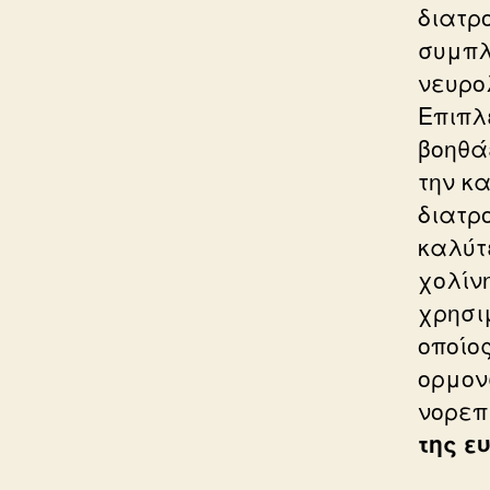
διατρο
συμπλ
νευρο
Επιπλέ
βοηθά
την κ
διατρ
καλύτ
χολίν
χρησι
οποίο
ορμον
νορεπ
της ε