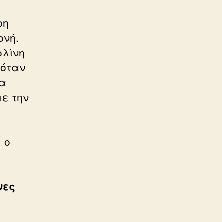
ρη
ονή.
ολίνη
 όταν
ια
με την
 ο
νες