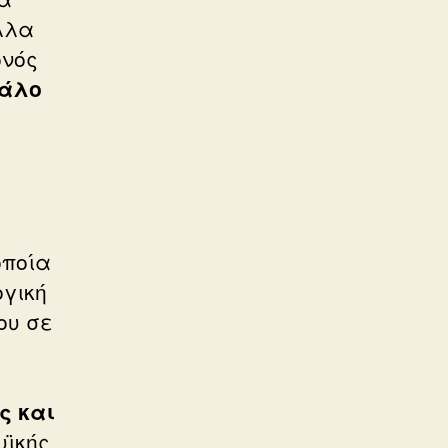
λλα
ονός
γάλο
ή
οποία
ογική
ου σε
ς και
υϊκής