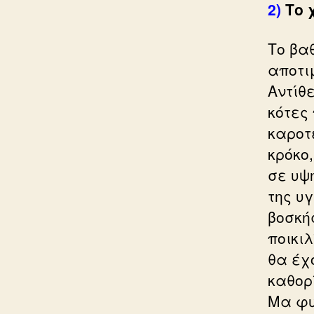
2)
Το 
Το βα
αποτι
Αντίθε
κότες
καροτ
κρόκο
σε υψ
της υ
βοσκή
ποικι
θα έχ
καθορ
Μα φυ