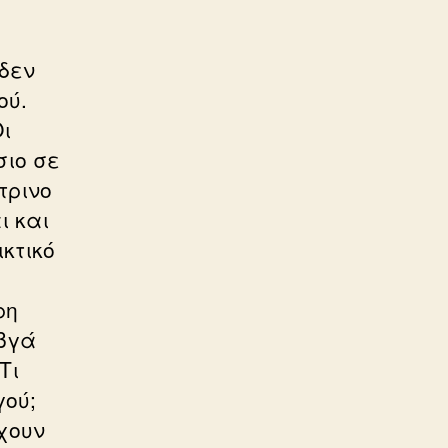
 δεν
ού.
Οι
σιο σε
τρινο
ι και
κτικό
ρη
αβγά
Τι
γού;
χουν