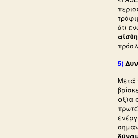
περισ
τρόφι
ότι ε
αίσθη
πρόσλ
5)
Δυν
Μετά 
βρίσκ
αξία 
πρωτε
ενέργ
σημαν
δύναμ