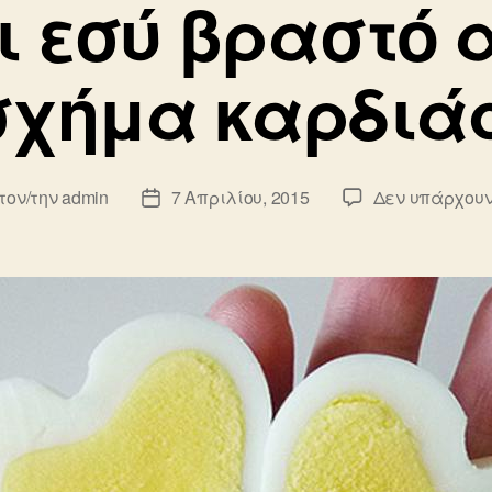
ι εσύ βραστό 
σχήμα καρδιάς
τον/την
admin
7 Απριλίου, 2015
Δεν υπάρχουν
της
Ημ.
υ
δημοσίευσης