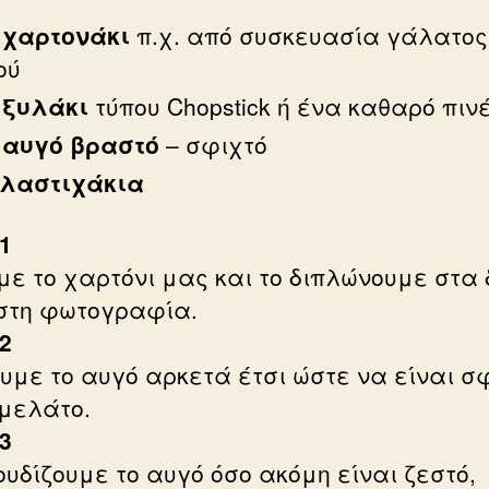
α
χαρτονάκι
π.χ. από συσκευασία γάλατος
ού
α
ξυλάκι
τύπου Chopstick ή ένα καθαρό πιν
α
αυγό βραστό
– σφιχτό
λαστιχάκια
1
με το χαρτόνι μας και το διπλώνουμε στα 
στη φωτογραφία.
2
υμε το αυγό αρκετά έτσι ώστε να είναι σ
 μελάτο.
3
υδίζουμε το αυγό όσο ακόμη είναι ζεστό,