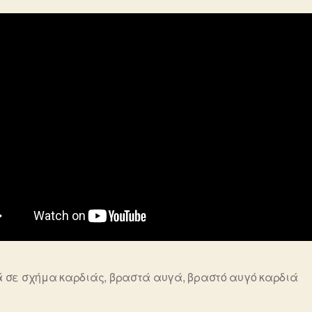
 σε σχήμα καρδιάς
,
βραστά αυγά
,
βραστό αυγό καρδιά
ς