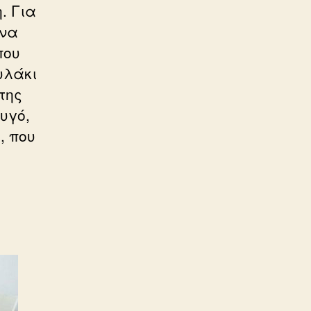
. Για
 να
που
υλάκι
της
υγό,
, που