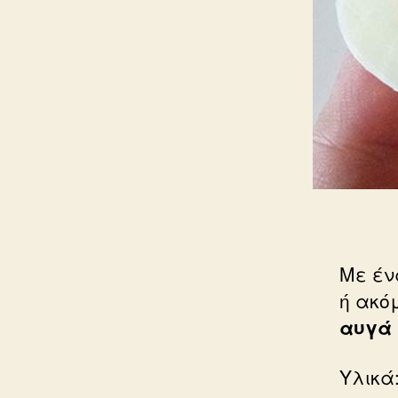
Με έν
ή ακό
αυγά 
Υλικά