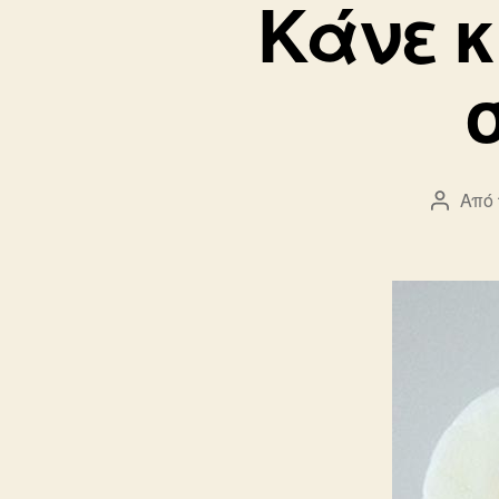
Κάνε κ
Από 
Συντάκ
άρθρο