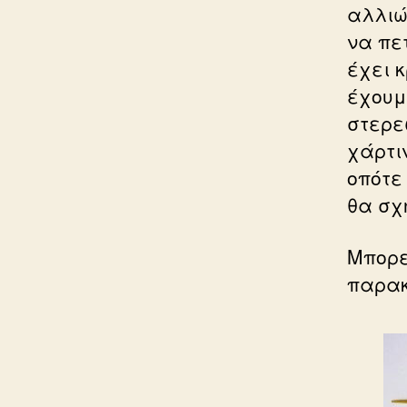
αλλιώ
να πε
έχει 
έχουμ
στερε
χάρτι
οπότε
θα σχ
Μπορε
παρακ