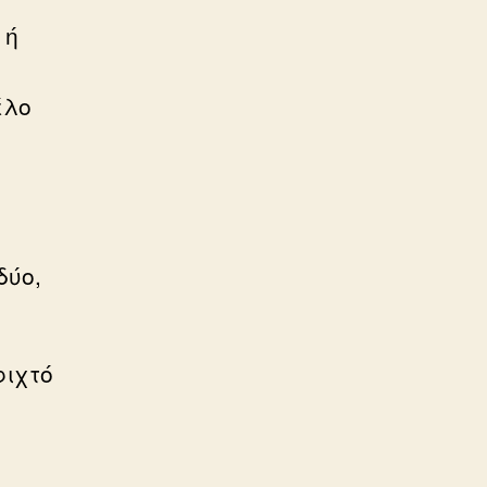
 ή
έλο
δύο,
φιχτό