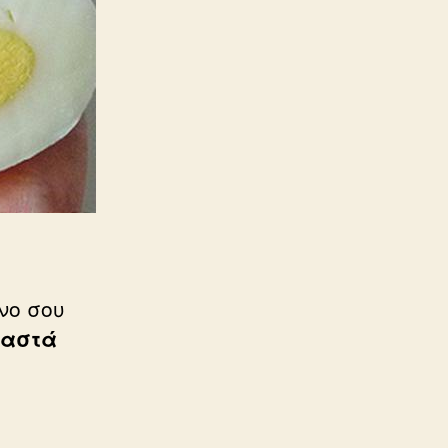
νο σου
ραστά