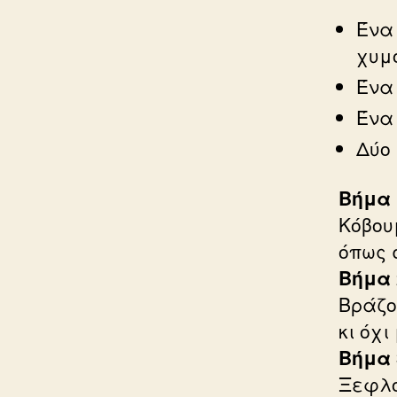
Έν
χυμ
Έν
Έν
Δύο
Βήμα 
Κόβου
όπως 
Βήμα 
Βράζο
κι όχι
Βήμα 
Ξεφλο