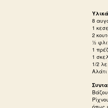
Υλικ
8 αυγ
1 κεσε
2 κου
½ φλι
1 πρέ
1 σκε
1/2 λε
Αλάτι
Συντα
Bάζου
Ρίχνο
όπως 