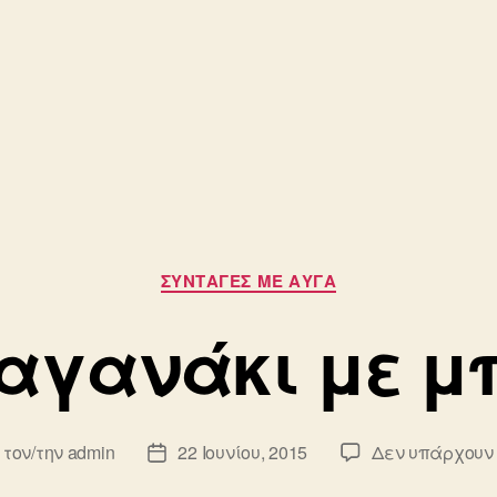
Κατηγορίες
ΣΥΝΤΑΓΈΣ ΜΕ ΑΥΓΆ
αγανάκι με μ
 τον/την
admin
22 Ιουνίου, 2015
Δεν υπάρχουν
κτης
Ημ.
υ
δημοσίευσης