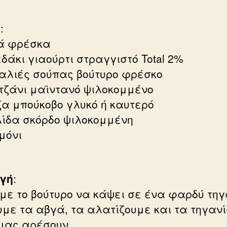
ά
:
ά φρέσκα
δάκι γιαούρτι στραγγιστό Total 2%
ταλιές σούπας βούτυρο φρέσκο
τζάνι μαϊντανό ψιλοκομμένο
ζα μπούκοβο γλυκό ή καυτερό
λίδα σκόρδο ψιλοκομμένη
μόνι
γή
:
με το βούτυρο να κάψει σε ένα φαρδύ τηγ
υμε τα αβγά, τα αλατίζουμε και τα τηγαν
μας αρέσουν.