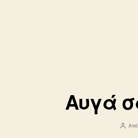
Αυγά σ
Από
Συντά
άρθρο