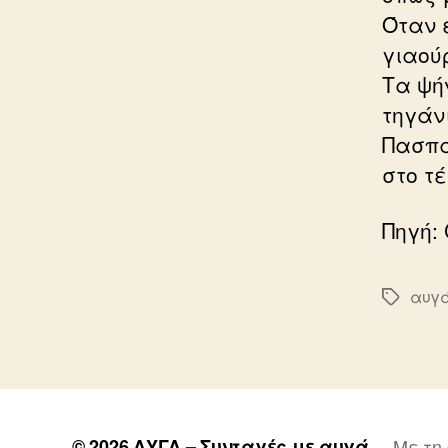
Όταν 
γιαού
Τα ψή
τηγάν
Πασπα
στο τ
Πηγή:
αυγ
Ετικέτε
© 2026
ΑΥΓΑ – Συνταγές με αυγά
Με τη