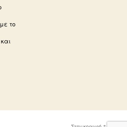
ο
με το
 και
Στην κορυφή
↑