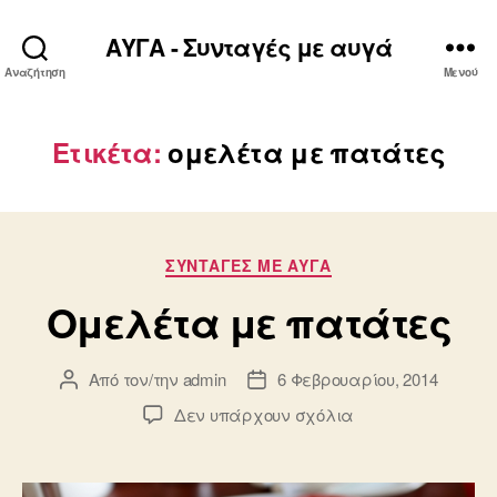
ΑΥΓΑ - Συνταγές με αυγά
Αναζήτηση
Μενού
Ετικέτα:
ομελέτα με πατάτες
Κατηγορίες
ΣΥΝΤΑΓΈΣ ΜΕ ΑΥΓΆ
Ομελέτα με πατάτες
Από τον/την
admin
6 Φεβρουαρίου, 2014
Συντάκτης
Ημ.
άρθρου
δημοσίευσης
στο
Δεν υπάρχουν σχόλια
Ομελέτα
με
πατάτες