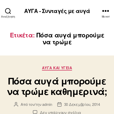
ΑΥΓΑ - Συνταγές με αυγά
Αναζήτηση
Μενού
Ετικέτα:
Πόσα αυγά μπορούμε
να τρώμε
Κατηγορίες
ΑΥΓΆ ΚΑΙ ΥΓΕΊΑ
Πόσα αυγά μπορούμε
να τρώμε καθημερινά;
Από τον/την
admin
30 Δεκεμβρίου, 2014
Συντάκτης
Ημ.
άρθρου
δημοσίευσης
στο
Δεν υπάρχουν σχόλια