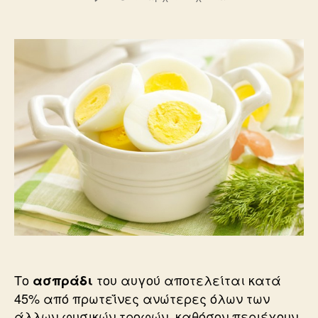
Πόσα
αυγά
μπορούμε
να
τρώμε
καθημερινά;
Το
του αυγού αποτελείται κατά
ασπράδι
45% από πρωτεΐνες ανώτερες όλων των
άλλων φυσικών τροφών, καθόσον περιέχουν