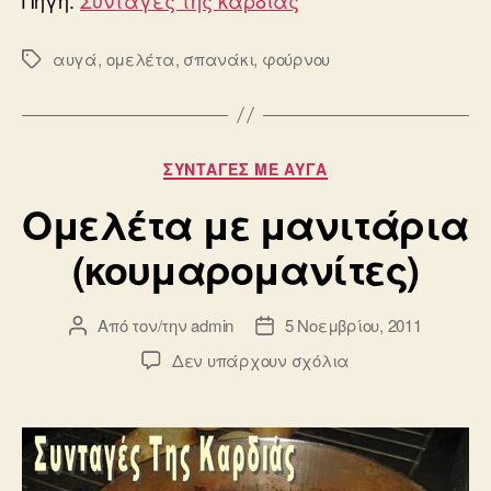
αυγά
,
ομελέτα
,
σπανάκι
,
φούρνου
Ετικέτες
Κατηγορίες
ΣΥΝΤΑΓΈΣ ΜΕ ΑΥΓΆ
Ομελέτα με μανιτάρια
(κουμαρομανίτες)
Από τον/την
admin
5 Νοεμβρίου, 2011
Συντάκτης
Ημ.
άρθρου
δημοσίευσης
στο
Δεν υπάρχουν σχόλια
Ομελέτα
με
μανιτάρια
(κουμαρομανίτες