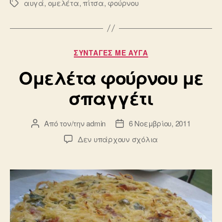
αυγά
,
ομελέτα
,
πίτσα
,
φούρνου
Ετικέτες
Κατηγορίες
ΣΥΝΤΑΓΈΣ ΜΕ ΑΥΓΆ
Ομελέτα φούρνου με
σπαγγέτι
Από τον/την
admin
6 Νοεμβρίου, 2011
Συντάκτης
Ημ.
άρθρου
δημοσίευσης
στο
Δεν υπάρχουν σχόλια
Ομελέτα
φούρνου
με
σπαγγέτι