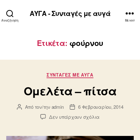
ΑΥΓΑ - Συνταγές με αυγά
Αναζήτηση
Μενού
Ετικέτα:
φούρνου
Κατηγορίες
ΣΥΝΤΑΓΈΣ ΜΕ ΑΥΓΆ
Ομελέτα – πίτσα
Από τον/την
admin
6 Φεβρουαρίου, 2014
Συντάκτης
Ημ.
άρθρου
δημοσίευσης
στο
Δεν υπάρχουν σχόλια
Ομελέτα
–
πίτσα