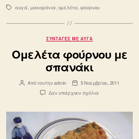
αυγά
,
μακαρόνια
,
ομελέτα
,
φούρνου
Ετικέτες
Κατηγορίες
ΣΥΝΤΑΓΈΣ ΜΕ ΑΥΓΆ
Ομελέτα φούρνου με
σπανάκι
Από τον/την
admin
5 Νοεμβρίου, 2011
Συντάκτης
Ημ.
άρθρου
δημοσίευσης
στο
Δεν υπάρχουν σχόλια
Ομελέτα
φούρνου
με
σπανάκι