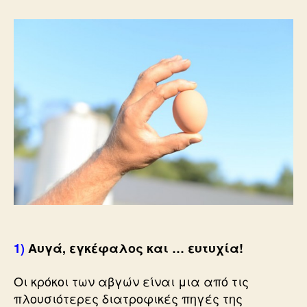
πράγματα
που
δεν
ξέρεις
για
τα
αυγά!
1)
Αυγά, εγκέφαλος και … ευτυχία!
Οι κρόκοι των αβγών είναι μια από τις
πλουσιότερες διατροφικές πηγές της