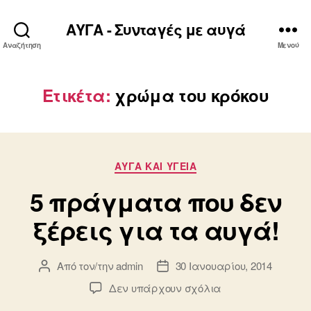
ΑΥΓΑ - Συνταγές με αυγά
Αναζήτηση
Μενού
Ετικέτα:
χρώμα του κρόκου
Κατηγορίες
ΑΥΓΆ ΚΑΙ ΥΓΕΊΑ
5 πράγματα που δεν
ξέρεις για τα αυγά!
Από τον/την
admin
30 Ιανουαρίου, 2014
Συντάκτης
Ημ.
άρθρου
δημοσίευσης
στο
Δεν υπάρχουν σχόλια
5