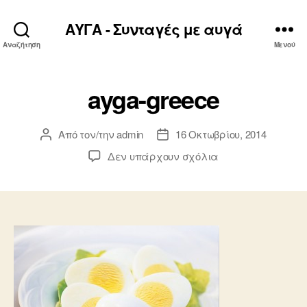
ΑΥΓΑ - Συνταγές με αυγά
Αναζήτηση
Μενού
ayga-greece
Από τον/την
admin
16 Οκτωβρίου, 2014
Συντάκτης
Ημ.
άρθρου
δημοσίευσης
στο
Δεν υπάρχουν σχόλια
ayga-
greece