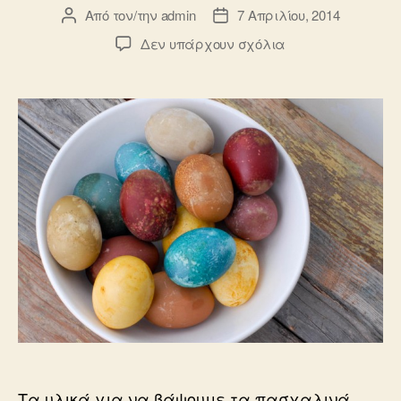
Από τον/την
admin
7 Απριλίου, 2014
Συντάκτης
Ημ.
άρθρου
δημοσίευσης
στο
Δεν υπάρχουν σχόλια
Πως
να
βάψω
τα
πασχαλινά
αυγά
ΑΝΕΞΟΔΑ
και
με
ΦΥΣΙΚΟ
τρόπο!
Τα υλικά για να βάψουμε τα πασχαλινά